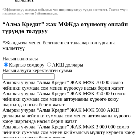
*Эффективдүү жылдык пайыздык чен индивидуалдуу түрдө эсептелет. Тактоо үчүн
насыялык адис менен байланышыңыз.
“Алма Кредит” жак МФКда өтүнмөнү онлайн
түрүндө толуруу
*Жылдызча менен белгиленген талаалар толтурганга
милдеттүү
Насыя валютасы
Кыргыз сомдору
АКШ доллары
Насыя алууга керектелген сумма
Азыркы учурда “Алма Кредит” ЖАК МФК 70 000 сомго
чейинки суммада сом менен күрөөсүз насыя берип жатат
Азыркы учурда “Алма Кредит” ЖАК МФК 350 000 сомго
чейинки суммада сом менен автоунааны күрөөгө коюу
шартында насыя берип жатат
Азыркы учурда “Алма Кредит” ЖАК МФК 5000 АКШ
долларына чейинки суммада сом менен автоунааны күрөөгө
коюу шартында насыя берип жатат
Азыркы учурда “Алма Кредит” ЖАК МФК 3 000 000 сомго
чейинки суммада сом менен кыймылсыз мүлктү күрөөгө коюу
шартында насыя берип жатат