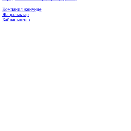
Компания жөнүндө
Жаңылыктар
Байланыштар