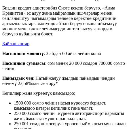
Биздин кредит адистерибиз Сизге кеңеш берүүгө, «Алма
Кредиттен» эс алуу жана майрамдык иш-чаралар менен
байланыштуу чыгымдарды төлөөгө керектөө кредитинин
артыкчылыктары жөнүндө айтып берүүгө жана ийкемдүү
мөөнөт менен жеке чечимдерди иштеп чыгууга жардам
берүүгө кубанычта болот.
Байланыштар
Насыянын мөөнөтү
: 3 айдан 60 айга чейин кошо
Насыянын суммасы
: сом менен 20 000 сомдон 700000 сомго
чейин
Пайыздык чен
: Натыйжалуу жылдык пайыздык чендин
өлчөмү 23,58%дан жогору*
Кепилдер жана күрөөлүк камсыздоо:
1500 000 сомго чейин насыя күрөөсүз берилет,
камсыздоо катары кепилдик гана чыгат.
250 000 сомго чейин –күрөөгө автотранспорт каражаты
же кыймылсыз мүлк талап кылынат.
250 001 сомдон жогору- күрөөгө кыймылсыз мүлк талап
кылынат.