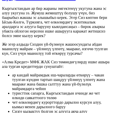
Кыргызстандын ар бир жараны эмгектенүү укугуна жана эс
алуу укугуна ээ. Жумуш жемиштүү болушу үчүн, биз
баарыбыз жакшы эс алышыбыз керек. Эгер Сиз көптөн бери
Ысык-Көлгө, Түркияга, чет өлкөлөрдөгү экзотикалык
аралдарга эс алууга барууну кыялдансаңыз – бирок азыркы
убакта ойлогон нерсени ишке ашырууга каражат жетишсиз
болсо эмне кылуу керек?
Же эгер алдыда Сиздин үй-бүлөнүн жашоосундагы абдан
маанилүү майрам – үйлөнүү үлпөтү, маараке, өзгөчө туулган
күн, Сиз үчүн маанилүү той өткөрүү турсачы?
«Алма Кредит» МФК ЖАК Сиз төмөндөгүлөрдү ишке ашыра
ала турган кредиттерди сунуштайт:
ар кандай майрамдык иш-чараларды өткөрүү – чакан
туулган күндөн тартып шаңдуу үйлөнүү үлпөтү жана
маараке жана башка салттуу жана үй-бүлөлүк
майрамдарга чейин
туристтик сапарга, Кыргызстандын ичинде же чет
өлкөдө саякаттоого төлөө
чет өлкөлөрдөгү курорттордо дарылоо курсун алуу,
кымыз менен дарылоого баруу
Сизге кызыктуу болгон эс алууга акча алуу