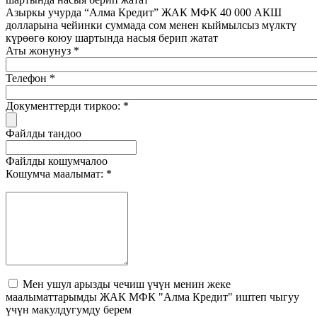
Азыркы учурда “Алма Кредит” ЖАК МФК 40 000 АКШ
долларына чейинки суммада сом менен кыймылсыз мүлктү
күрөөгө коюу шартында насыя берип жатат
Аты жонунуз *
Телефон *
Документтерди тиркоо: *
Файлды тандоо
Файлды кошумчалоо
Кошумча маалымат: *
Мен ушул арызды чечиш үчүн менин жеке
маалыматтарымды ЖАК МФК "Алма Кредит" иштеп чыгуу
үчүн макулдугумду берем