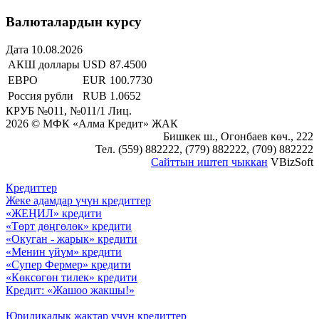
Валюталардын курсу
Дата 10.08.2026
АКШ доллары
USD
87.4500
ЕВРО
EUR
100.7730
Россия рубли
RUB
1.0652
КРУБ №011, №011/1 Лиц.
2026 © МФК «Алма Кредит» ЖАК
Бишкек ш., Огонбаев көч., 222
Тел. (559) 882222, (779) 882222, (709) 882222
Сайттын иштеп чыккан
VBizSoft
Кредиттер
Жеке адамдар үчүн кредиттер
«ЖЕҢИЛ» кредити
«Төрт дөңгөлөк» кредити
«Окуган - жарык» кредити
«Менин үйүм» кредити
«Супер Фермер» кредити
«Көксөгөн тилек» кредити
Кредит: «Жашоо жакшы!»
Юридикалык жактар үчүн кредиттер