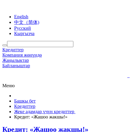
English
中文（简体)
Русский
Кыргызча
Кредиттер
Компания жөнүндө
Жаңылыктар
Байланыштар
Меню
Башкы бет
Кредиттер
Жеке адамдар үчүн кредиттер
Кредит: «Жашоо жакшы!»
Кредит: «Жашоо жакшы!»