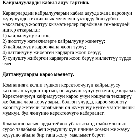
Кайрылууларды кабыл алуу тартиби.
Кардарлардын кайрылууларын кабыл алууда жана кароонун
жүрүшүндө техникалык мүчүлүштүктөрдү болтурбоо
максатында жооптуу кызматкерлер тарабынан төмөнкүдөй
иштер аткарылат:
1) кайрылууну каттоо;
2) жооптуу жетекчилерге кайрылууну жөнөтүү;
3) кайрылууну кароо жана жооп түзүү;
4) даттанууну жиберген кардарга жооп берүү;
5) сунушту жиберген кардарга жооп берүү милдеттүү түрдө
эмес.
Даттанууларды кароо мөөнөтү.
Компанияга келип түшкөн керектөөчүнүн кайрылуусу
катталган күндөн тартып, он жумуш күнүнүн ичинде каралат.
Керектөөчүнүн кайрылуусун кароо үчүн кошумча текшерүү
же башка чара көрүү зарыл болгон учурда, кароо мөөнөтү
жооптуу жетекчи тарабынан он жумушчу күнгө узартылышы
мүмкүн, бул жөнүндө керектөөчүгө кабарланат.
Компания насыяларды тейлөө убактысында зайымчынын
суроо-талабына беш жумушчу күн ичинде оозеки же жазуу
жүзүндө айына бир гана жолу маалымат берет: