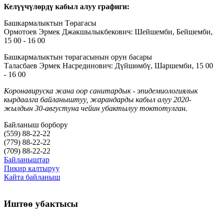
Келүүчүлөрдү кабыл алуу графиги:
Башкармалыктын Төрагасы
Ормотоев Эрмек Джакшылыкбекович: Шейшемби, Бейшемби,
15 00 - 16 00
Башкармалыктын төрагасынын орун басары
Таласбаев Эрмек Насрединович: Дүйшөмбү, Шаршемби, 15 00
- 16 00
Коронавируска жана оор санитардык - эпидемиологиялык
кырдаалга байланыштуу, жарандарды кабыл алуу 2020-
жылдын 30-августуна чейин убактылуу токтотулган.
Байланыш борбору
(559)
88-22-22
(779)
88-22-22
(709)
88-22-22
Байланыштар
Пикир калтыруу
Кайта байланыш
Иштөө убактысы