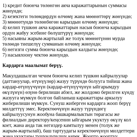
1) кредит боюнча төлөнгөн акча каражаттарынын суммасы
жөнүндө;
2) кезектеги төлөмдөрдүн өлчөмү жана мөөнөттөрү жөнүндө;
3) мөөнөтүндө төлөнбөгөн карыздын өлчөмү жөнүндө;
4) келип түшкөн акча каражаттарын насыя боюнча карыздын
ордун жабуу эсебине бөлүштүрүү жөнүндө;
5) насыяны жарым-жартылай же толук мөөнөтүнөн мурда
төлөөдө тиешелүү сумманын өлчөмү жөнүндө;
6) негизги сумма боюнча карыздын калдыгы жөнүндө;
7) насыялоону чектөө жөнүндө.
Кардарга маалымат берүү.
Макулдашылган чечим боюнча келип түшкөн кайрылуулар
(даттануулар, өтүнүүлөр) жазуу түрүндө болууга тийиш жана
кардар-өтүнүүчүнүн (кардар-өтүнүүчүнүн ыйгарымдуу
өкүлүнүн) өзүнө берилиши абзел, же жолдомо берилген күндү
жазууга мүмкүн болгон байланыш каражаттары аркылуу
жиберилиши мүмкүн. Сунуш жиберген кардарга жооп берүү
милдеттүү эмес. Керектөөчүнүн жазуу түрүндөгү
кайрылуусунун жообуна башкармалыктын төрагасы же
филиалдын директору/кеңсенин ыйгарым укуктуу өкүлү кол
коет, жана анда так негиздер камтылуу менен (толук же
жарым-жартылай), баш тартуудагы керектөөчүнүн милдеттери
жана укуктары түшүндүрүлшү керек. Жоопто жооптуу