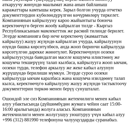
аткаруучу жөнүндө маалымат жана анын байланыш
каражаттары камтышы керек. Зарыл болгон учурда отчетко
документтердин күбөлөндүрүлгөн көчүрмөлөрү тиркелет.
Компаниянын кайрылууну кароо жыйынтыгы боюнча
керектөөчүгө берген жообу кайрылган тилде - Кыргыз
Республикасынын мамлекеттик же расмий тилинде берилет.
Эгерде компанияга бир нече керектөөчү (жамааттык
кайрылуу) жазуу жүзүндө кайрылган учурда, кайрылуунун
өзүндө башка көрсөтүлбөсө, анда жооп биринчи кайрылууда
көрсөтүлгөн дарекке жөнөтүлөт. Керектөөчүнүн оозеки
кайрылуусунда баяндалган маселе кошумча иликтөөнү же
кошумча текшерүүнү талап кылбаса, кайрылууга жооп ыкчам,
оозеки түрдө, телефон аркылуу же жеке кабыл алуунун
жүрүшүндө берилиши мүмкүн. Эгерде суроо оозеки
кайрылууда ыкчам каралбаса жана кошумча изилдөөнү талап
кылса, керектөөчүгө кайрылууну жазуу жүзүндө тастыктоочу
документтерин тиркөө менен берүү сунушталат.
Ошондой эле сиз Компаниянын жетекчилиги менен кабыл
алуу убактысында (дүйшөмбүдөн жумага чейин саат 15:00-
16:00 аралыгында) жолуга аласыз. Компаниянын
жетекчиилиги менен жолугушуу уюштуруу үчүн кабыл алуу
+996 (312) 881990 телефонуна чалууңуздарды суранабыз.