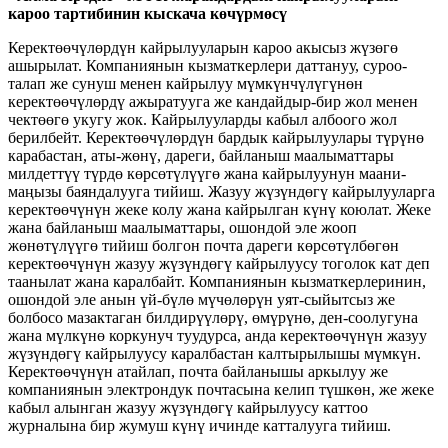
кароо тартибинин кыскача көчүрмөсү
Керектөөчүлөрдүн кайрылууларын кароо акысыз жүзөгө
ашырылат. Компаниянын кызматкерлери даттануу, суроо-
талап же сунуш менен кайрылуу мүмкүнчүлүгүнөн
керектөөчүлөрдү ажыратууга же кандайдыр-бир жол менен
чектөөгө укугу жок. Кайрылууларды кабыл албоого жол
берилбейт. Керектөөчүлөрдүн бардык кайрылуулары түрүнө
карабастан, аты-жөнү, дареги, байланыш маалыматтары
милдеттүү түрдө көрсөтүлүүгө жана кайрылуунун маани-
маңызы баяндалууга тийиш. Жазуу жүзүндөгү кайрылууларга
керектөөчүнүн жеке колу жана кайрылган күнү коюлат. Жеке
жана байланыш маалыматтары, ошондой эле жооп
жөнөтүлүүгө тийиш болгон почта дареги көрсөтүлбөгөн
керектөөчүнүн жазуу жүзүндөгү кайрылуусу тоголок кат деп
таанылат жана каралбайт. Компаниянын кызматкерлеринин,
ошондой эле анын үй-бүлө мүчөлөрүн уят-сыйытсыз же
болбосо мазактаган билдирүүлөрү, өмүрүнө, ден-соолугуна
жана мүлкүнө коркунуч туудурса, анда керектөөчүнүн жазуу
жүзүндөгү кайрылуусу каралбастан калтырылышы мүмкүн.
Керектөөчүнүн атайлап, почта байланышы аркылуу же
компаниянын электрондук почтасына келип түшкөн, же жеке
кабыл алынган жазуу жүзүндөгү кайрылуусу каттоо
журналына бир жумуш күнү ичинде катталууга тийиш.