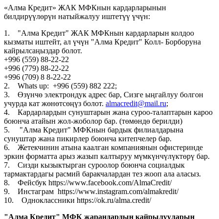
«Алма Кредит» ЖАК МФКнын кардарларынын
билдирүүлөрүн натыйжалуу иштетүү үчүн:
1. "Алма Кредит" ЖАК МФКнын кардарларын колдоо
кызматы иштейт, ал үчүн "Алма Кредит" Колл- Борборуна
кайрылсаңыздар болот.
+996 (559) 88-22-22
+996 (779) 88-22-22
+996 (709) 8 8-22-22
2. Whats up: +996 (559) 882 222;
3. Өзүнчө электрондук адрес бар, Сизге ыңгайлуу болгон
учурда кат жөнөтсөңүз болот.
almacredit@mail.ru
;
4. Кардарлардын сунуштарын жана суроо-талаптарын кароо
боюнча атайын жол-жоболор бар. (төмөндө берилди)
5. "Алма Кредит" МФКнын бардык филиалдарына
сунуштар жана пикирлер боюнча китепчелер бар.
6. Жетекчинин атына каалган компаниянын офистеринде
эркин форматта арыз жазып калтыруу мүмкүнчүлүктөрү бар.
7. Сизди кызыктырган суроолор боюнча социалдык
тармактардагы расмий баракчалардан тез жооп ала аласыз.
8. Фейсбук https://www.facebook.com/AlmaCredit/
9. Инстаграм https://www.instagram.com/almakredit/
10. Одноклассники https://ok.ru/alma.credit/
"Алма Кредит" МФК жарандардын кайрылууларын