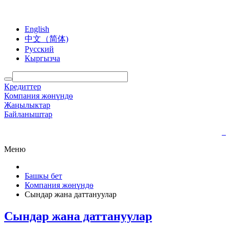
English
中文（简体)
Русский
Кыргызча
Кредиттер
Компания жөнүндө
Жаңылыктар
Байланыштар
Меню
Башкы бет
Компания жөнүндө
Сындар жана даттануулар
Сындар жана даттануулар