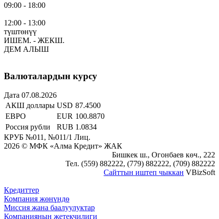
09:00 - 18:00
12:00 - 13:00
түштөнүү
ИШЕМ. - ЖЕКШ.
ДЕМ АЛЫШ
Валюталардын курсу
Дата 07.08.2026
АКШ доллары
USD
87.4500
ЕВРО
EUR
100.8870
Россия рубли
RUB
1.0834
КРУБ №011, №011/1 Лиц.
2026 © МФК «Алма Кредит» ЖАК
Бишкек ш., Огонбаев көч., 222
Тел. (559) 882222, (779) 882222, (709) 882222
Сайттын иштеп чыккан
VBizSoft
Кредиттер
Компания жөнүндө
Миссия жана баалуулуктар
Компаниянын жетекчилиги