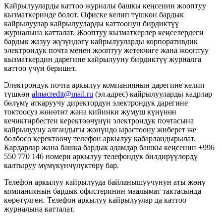
Кайрылууларды каттоо журналы башкы кеңсенин жооптуу
кызматкеринде болот. Офиске келип түшкөн бардык
кайрылуулар кайрылууларды каттоонун бирдиктүү
журналына катталат. Жооптуу кызматкерлер кеңселердеги
бардык жазуу жүзүндөгү кайрылууларды корпоративдик
электрондук почта менен жооптуу жетекчиге жана жооптуу
кызматкердин дарегине кайрылууну бирдиктүү журналга
каттоо үчүн беришет.
Электрондук почта аркылуу компаниянын дарегине келип
түшкөн
almacredit@mail.ru
(эл.адрес) кайрылууларды кадрлар
бөлүмү аткаруучу директордун электрондук дарегине
токтоосуз жөнөтөт жана кийинки жумуш күнүнөн
кечиктирбестен керектөөчүнүн электрондук почтасына
кайрылууну алгандыгы жөнүндө ырастоону жиберет же
болбосо керектөөчү телефон аркылуу кабарландырылат.
Кардарлар жана башка бардык адамдар башкы кеңсенин +996
550 770 146 номери аркылуу телефондук билдирүүлөрдү
калтыруу мүмүкүнчүлүктөрү бар.
Телефон аркылуу кайрылууда байланышуучунун аты жөнү
компаниянын бардык офистеринин маалымат тактасында
көрөтүлгөн. Телефон аркылуу кайрылуулар да каттоо
журналына катталат.