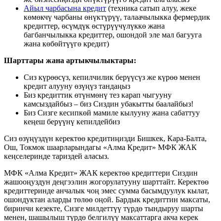
Айыл чарбасына кредит
(техника сатып алуу, жеке
көмөкчү чарбаны өнүктүрүү, талаачылыкка фермердик
кредиттер, өсүмдүк өстүрүүчүлүккө жана
багбанчылыкка кредиттер, ошондой эле мал багууга
жана көбөйтүүгө кредит)
Шарттары жана артыкчылыктары:
Сиз күрөөсүз, кепилчилик берүүсүз же күрөө менен
кредит алууну өзүңүз тандаңыз
Биз кредиттик өтүнмөнү тез карап чыгууну
камсыздайбыз – биз Сиздин убакытты баалайбыз!
Биз Сизге кесипкөй мамиле кылууну жана сабаттуу
кеңеш берүүнү кепилдейбиз
Сиз өзүңүздүн керектөө кредитиңизди Бишкек, Кара-Балта,
Ош, Токмок шаарларындагы «Алма Кредит» МФК ЖАК
кеңселеринде тариздей аласыз.
МФК «Алма Кредит» ЖАК керектөө кредиттери Сиздин
жашооңуздун деңгээлин жогорулатууну шарттайт. Керектөө
кредиттеринде анчалык чоң эмес сумма басымдуулук кылат,
ошондуктан аларды төлөө оңой. Бардык кредиттин максаты,
биринчи кезекте, Сизге милдеттүү түрдө тындыруу шарты
менен, шашылыш түрдө белгилүү максаттарга акча керек