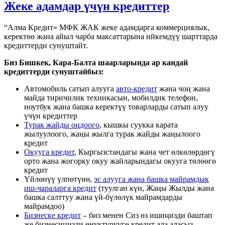
Жеке адамдар үчүн кредиттер
“Алма Кредит» МФК ЖАК жеке адамдарга коммерциялык,
керектөө жана айыл чарба максаттарына ийкемдүү шарттарда
кредиттерди сунуштайт.
Биз Бишкек, Кара-Балта шаарларында ар кандай
кредиттерди сунуштайбыз:
Автомобиль сатып алууга
авто-кредит
жана чоң жана
майда тиричилик техникасын, мобилдик телефон,
ноутбук жана башка керектүү товарларды сатып алуу
үчүн кредиттер
Турак жайды оңдоого
, кышкы суукка карата
жылуулоого, жаңы жылга турак жайды жаңылоого
кредит
Окууга кредит
, Кыргызстандагы жана чет өлкөлөрдөгү
орто жана жогорку окуу жайларындагы окууга төлөөгө
кредит
Үйлөнүү үлпөтүнө,
эс алууга жана башка майрамдык
иш-чараларга кредит
(туулган күн, Жаңы Жылды жана
башка салттуу жана үй-бүлөлүк майрамдарды
майрамдоо)
Бизнеске кредит
– биз менен Сиз өз ишиңизди баштап
же бизнесиңизди өнүктүрүүгө кредит ала аласыз