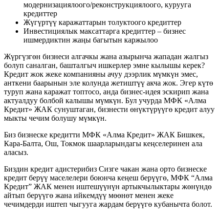
модернизациялоого/реконструкциялоого, курууга
кредиттер
Жүгүртүү каражаттарын толуктоого кредиттер
Инвестициялык максаттарга кредиттер – бизнес
ишмердиктин жаңы багытын каржылоо
Жүргүзгөн бизнеси алгачкы жана азырынча жападан жалгыз
болуп саналган, башталгыч ишкерлер эмне кылышы керек?
Кредит жок жеке компанияны ачуу дээрлик мүмкүн эмес,
анткени баарынын эле колунда жетиштүү акча жок. Эгер күтө
туруп жана каражат топтосо, анда бизнес-идея эскирип жана
актуалдуу болбой калышы мүмкүн. Бул учурда МФК «Алма
Кредит» ЖАК сунуштаган, бизнести өнүктүрүүгө кредит алуу
мыкты чечим болушу мүмкүн.
Биз бизнеске кредитти МФК «Алма Кредит» ЖАК Бишкек,
Кара-Балта, Ош, Токмок шаарларындагы кеңселеринен ала
аласыз.
Биздин кредит адистерибиз Сизге чакан жана орто бизнеске
кредит берүү маселелери боюнча кеңеш берүүгө, МФК “Алма
Кредит” ЖАК менен иштешүүнүн артыкчылыктары жөнүндө
айтып берүүгө жана ийкемдүү мөөнөт менен жеке
чечимдерди иштеп чыгууга жардам берүүгө кубанычта болот.