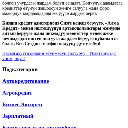
болгон учурдагы жардам болуп саналат. Көпчүлүк адамдарга
кредиттер өзүнүн жашоосун жөнгө салууга жана форс-
мажордук кырдаалдарды жеңүүгө жардам берет.
Биздин кредит адистерибиз Сизге кеңеш берүүгө, «Алма
Кредит» менен иштешүүнүн артыкчылыктары жөнүндө
айтып берүүгө жана ийкемдүү мөөнөттөр менен жеке
чечимдерди иштеп чыгууга жардам берүүгө кубанычта
болот. Биз Сиздин телефон чалууңузду күтөбүз!
Насыя алууга онлайн өтүнмөсүн толтуруу - Убактыңызды
үнөмдөңүз!
Подкатегории
Автокредитование
Агрокредит
Бизнес-Экспресс
Зарплатный
Кредит под залог автомобиля