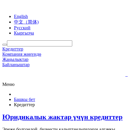
English
中文（简体)
Русский
Кыргызча
Кредиттер
Компания жөнүндө
Жаңылыктар
Байланыштар
Меню
Башкы бет
Кредиттер
Юридикалык жактар үчүн кредиттер
Эреже болгондой, бизнести калыптандыруунун алгачкы