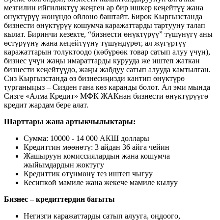
мезгилин ийгиликтүү жеңген ар бир ишкер кеңейтүү жана
өнүктүрүү жөнүндө ойлоно баштайт. Бирок Кыргызстанда
бизнести өнүктүрүү кошумча каражаттарды тартууну талап
кылат. Биринчи кезекте, “бизнести өнүктүрүү” түшүнүгү аны
өстүрүүнү жана кеңейтүүнү түшүндүрөт, ал жүгүртүү
каражаттарын толуктоодо (көбүрөөк товар сатып алуу үчүн),
бизнес үчүн жаңы имараттарды курууда же иштеп жаткан
бизнести кеңейтүүдө, жаңы жабдуу сатып алууда камтылган.
Сиз Кыргызстанда өз бизнесиңизди кантип өнүктүрө
турганыңыз – Сизден гана көз каранды болот. Ал эми мында
Сизге «Алма Кредит» МФК ЖАКнан бизнести өнүктүрүүгө
кредит жардам бере алат.
Шарттары жана артыкчылыктары:
Сумма: 10000 - 14 000 АКШ доллары
Кредиттин мөөнөтү: 3 айдан 36 айга чейин
Жашыруун комиссиялардын жана кошумча
жыйымдардын жоктугу
Кредиттик өтүнмөнү тез иштеп чыгуу
Кесипкөй мамиле жана жекече мамиле кылуу
Бизнес – кредиттердин багыты
Негизги каражаттарды сатып алууга, оңдоого,